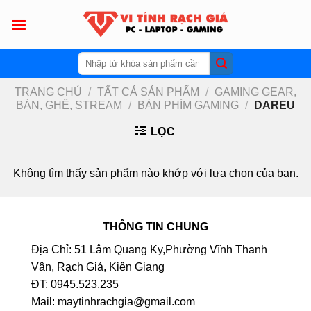
Skip
to
content
Tìm
kiếm:
TRANG CHỦ
/
TẤT CẢ SẢN PHẨM
/
GAMING GEAR,
BÀN, GHẾ, STREAM
/
BÀN PHÍM GAMING
/
DAREU
LỌC
Không tìm thấy sản phẩm nào khớp với lựa chọn của bạn.
THÔNG TIN CHUNG
Địa Chỉ: 51 Lâm Quang Ky,Phường Vĩnh Thanh
Vân, Rạch Giá, Kiên Giang
ĐT: 0945.523.235
Mail: maytinhrachgia@gmail.com