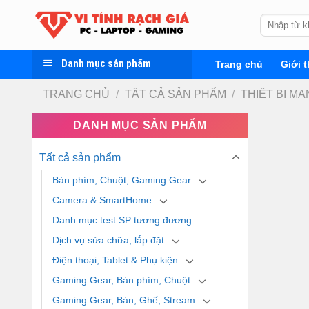
Skip
Tìm
to
kiếm:
content
Danh mục sản phẩm
Trang chủ
Giới t
TRANG CHỦ
/
TẤT CẢ SẢN PHẨM
/
THIẾT BỊ M
DANH MỤC SẢN PHẨM
Tất cả sản phẩm
Bàn phím, Chuột, Gaming Gear
Camera & SmartHome
Danh mục test SP tương đương
Dịch vụ sửa chữa, lắp đặt
Điện thoại, Tablet & Phụ kiện
Gaming Gear, Bàn phím, Chuột
Gaming Gear, Bàn, Ghế, Stream