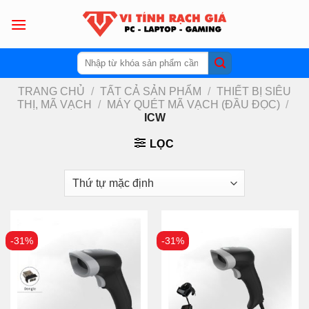
Skip
to
content
Tìm
kiếm:
TRANG CHỦ
/
TẤT CẢ SẢN PHẨM
/
THIẾT BỊ SIÊU
THỊ, MÃ VẠCH
/
MÁY QUÉT MÃ VẠCH (ĐẦU ĐỌC)
/
ICW
LỌC
-31%
-31%