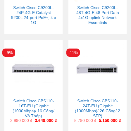
Switch Cisco C9200L-
Switch Cisco C9200L-
24P-4G-E Catalyst
48T-4G-E 48 Port Data
9200L 24-port PoE+, 4 x
4x1G uplink Network
1G
Essentials
-9%
-11%
Switch Cisco CBS110-
Switch Cisco CBS110-
16T-EU (Gigabit
24T-EU (Gigabit
(1000Mbps)/ 16 Cổng/
(1000Mbps)/ 26 Cổng/ 2
Vỏ Thép)
SFP)
3.990.000
₫
3.649.000
₫
5.790.000
₫
5.150.000
₫