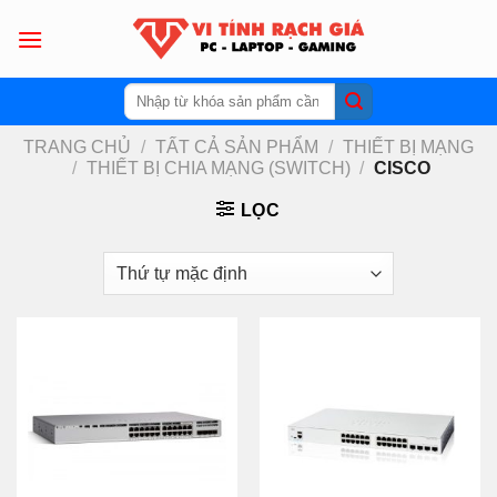
Skip
to
content
Tìm
kiếm:
TRANG CHỦ
/
TẤT CẢ SẢN PHẨM
/
THIẾT BỊ MẠNG
/
THIẾT BỊ CHIA MẠNG (SWITCH)
/
CISCO
LỌC