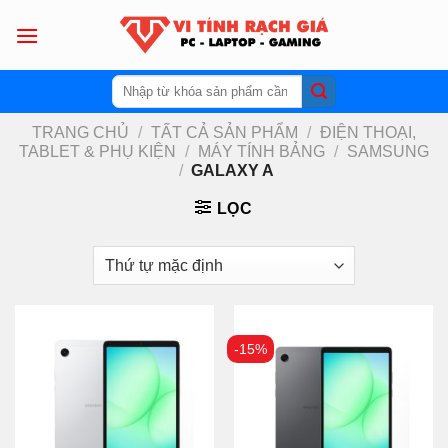
Skip
to
content
Tìm
kiếm:
TRANG CHỦ
/
TẤT CẢ SẢN PHẨM
/
ĐIỆN THOẠI,
TABLET & PHỤ KIỆN
/
MÁY TÍNH BẢNG
/
SAMSUNG
/
GALAXY A
LỌC
-15%