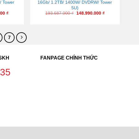
/ Tower
16Gb/ 1.2TB/ 1400W/ DVDRW/ Tower
5U)
000
₫
193.687.000
₫
148.990.000
₫
7
CSKH
FANPAGE CHÍNH THỨC
235