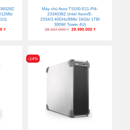
336028Z
Máy chủ Asus TS100-E11-PI4-
z/12Mb/
2334038Z (Intel Xeon/E-
 1U)
2334/3.40GHz/8Mb/ 16Gb/ 1TB/
300W/ Tower 4U)
00
₫
38.337.000
₫
29.490.000
₫
-14%