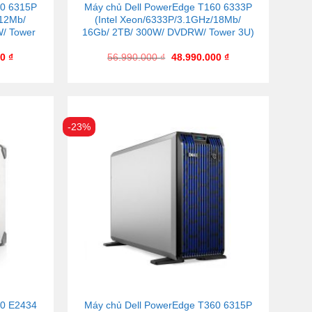
60 6315P
Máy chủ Dell PowerEdge T160 6333P
/12Mb/
(Intel Xeon/6333P/3.1GHz/18Mb/
/ Tower
16Gb/ 2TB/ 300W/ DVDRW/ Tower 3U)
00
₫
56.990.000
₫
48.990.000
₫
-23%
60 E2434
Máy chủ Dell PowerEdge T360 6315P