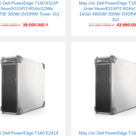
ủ Dell PowerEdge T160 6315P
Máy chủ Dell PowerEdge T1
el Xeon/6315P/2.8GHz/12Mb/
(Intel Xeon/6315P/2.8GHz
TB/ 300W/ DVDRW/ Tower 3U)
16Gb/ 480GB/ 300W/ DVDRW
3U)
.700.000
₫
39.000.000
₫
57.187.000
₫
43.990.0
ủ Dell PowerEdge T160 E2414
Máy chủ Dell PowerEdge T1