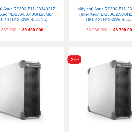
ủ Asus RS300-E11-2334021Z
Máy chủ Asus RS300-E11-2
l Xeon/E-2334/3.40GHz/8Mb/
(Intel Xeon/E-2336/2.90GH
Gb/ 1TB/ 350W/ Rack 1U)
16Gb/ 2TB/ 350W/ Rack
.337.000
₫
39.490.000
₫
56.938.000
₫
43.799.0
-23%