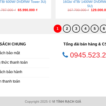
TB/ 600W/ DVDRW/ Tower 3U)
16Gb/ 4TB/ 1400W/ DVDRW
5U)
.787.000
₫
65.990.000
₫
167.700.000
₫
129.000.
1
2
3
4
5
6
 SÁCH CHUNG
Tổng đài bán hàng & 
ách bảo mật
0945.523.
thức thanh toán
ách bảo hành
h thanh toán
Copyright 2025 ©
VI TÍNH RẠCH GIÁ