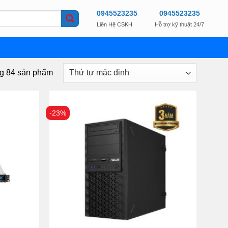
0945523235
0945523235
Liên Hệ CSKH
Hỗ trợ kỹ thuật 24/7
ng 84 sản phẩm
-23%