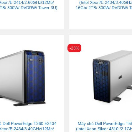
l Xeon/E-2414/2.60GHz/12Mb/
(Intel Xeon/E-2434/3.40GH
TB/ 300W/ DVDRW/ Tower 3U)
16Gb/ 2TB/ 300W/ DVDRW/ T
-23%
ủ Dell PowerEdge T360 E2434
Máy chủ Dell PowerEdge T5
l Xeon/E-2434/3.40GHz/12Mb/
(Intel Xeon Silver 4310 /2.1