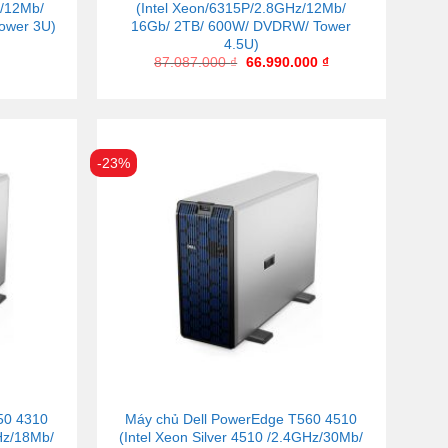
z/12Mb/
(Intel Xeon/6315P/2.8GHz/12Mb/
ower 3U)
16Gb/ 2TB/ 600W/ DVDRW/ Tower
4.5U)
87.087.000
₫
66.990.000
₫
-23%
50 4310
Máy chủ Dell PowerEdge T560 4510
GHz/18Mb/
(Intel Xeon Silver 4510 /2.4GHz/30Mb/