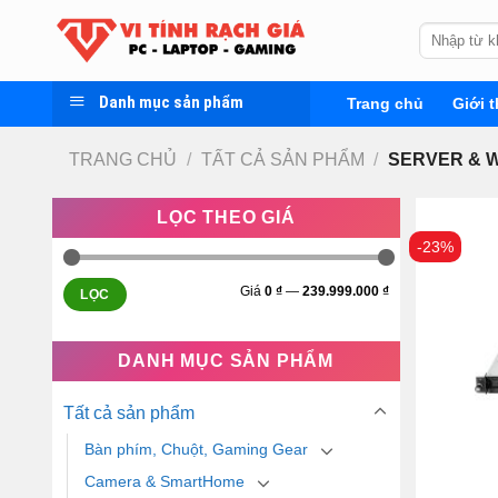
Skip
Tìm
to
kiếm:
content
Danh mục sản phẩm
Trang chủ
Giới t
TRANG CHỦ
/
TẤT CẢ SẢN PHẨM
/
SERVER & 
LỌC THEO GIÁ
-23%
Giá
0 ₫
—
239.999.000 ₫
LỌC
DANH MỤC SẢN PHẨM
Tất cả sản phẩm
Bàn phím, Chuột, Gaming Gear
Camera & SmartHome