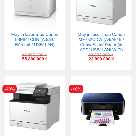
Máy in laser màu Canon
Máy in laser màu Canon
LBP841CDN (A3/A4/
MF752CDW (A4/A5/ In/
Đảo mặt/ USB/ LAN)
Copy/ Scan/ Đảo mặt/
ADF/ USB/ LAN/ WIFI)
93.895.200
₫
40.303.200
₫
55.890.000
₫
23.990.000
₫
-40%
-40%