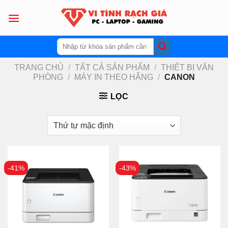
Skip
to
content
Tìm
kiếm:
TRANG CHỦ
/
TẤT CẢ SẢN PHẨM
/
THIẾT BỊ VĂN
PHÒNG
/
MÁY IN THEO HÃNG
/
CANON
LỌC
-41%
-43%