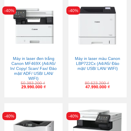
-40%
-40%
Máy in laser đen trắng
Máy in laser màu Canon
Canon MF469X (A4/A5/
LBP722Cx (A4/A5/ Đảo
In/ Copy/ Scan/ Fax/ Đảo
mặt/ USB/ LAN/ WIFI)
mặt/ ADF/ USB/ LAN/
WIFI)
50.383.200
₫
80.623.200
₫
29.990.000
₫
47.990.000
₫
-40%
-40%