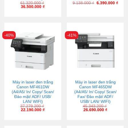
61.320.000
₫
9.138.000
₫
6.390.000
₫
36.500.000
₫
-40%
-41%
Máy in laser đen trắng
Máy in laser đen trắng
Canon MF461DW
Canon MF465DW
(A4/A5/ In/ Copy/ Scan/
(A4/A5/ In/ Copy/ Scan/
Đảo mặt/ ADF/ USB/
Fax/ Đảo mặt/ ADF/
LAN/ WIFI)
USB/ LAN/ WIFI)
37.279.200
₫
45.343.200
₫
22.190.000
₫
26.690.000
₫