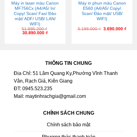
Máy in laser màu Canon
Máy in phun màu Canon
MF756Cx (A4/A5/ In/
E560 (A4/A5/ Copy/
Copy/ Scan/ Fax/ Đảo
Scan/ Đảo mặt/ USB/
mặt/ ADF/ USB/ LAN/
WIFI)
WIFI)
51.895.200
₫
6.199.000
₫
3.690.000
₫
30.890.000
₫
THÔNG TIN CHUNG
Địa Chỉ: 51 Lâm Quang Ky,Phường Vĩnh Thanh
Vân, Rạch Giá, Kiên Giang
ĐT: 0945.523.235
Mail: maytinhrachgia@gmail.com
CHÍNH SÁCH CHUNG
Chính sách bảo mật
Phương thức thanh toán