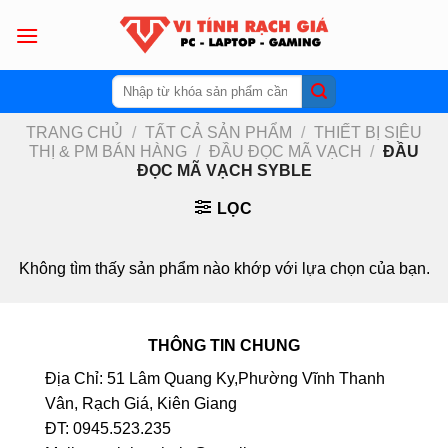
Skip
to
content
Tìm
kiếm:
TRANG CHỦ
/
TẤT CẢ SẢN PHẨM
/
THIẾT BỊ SIÊU
THỊ & PM BÁN HÀNG
/
ĐẦU ĐỌC MÃ VẠCH
/
ĐẦU
ĐỌC MÃ VẠCH SYBLE
LỌC
Không tìm thấy sản phẩm nào khớp với lựa chọn của bạn.
THÔNG TIN CHUNG
Địa Chỉ: 51 Lâm Quang Ky,Phường Vĩnh Thanh
Vân, Rạch Giá, Kiên Giang
ĐT: 0945.523.235