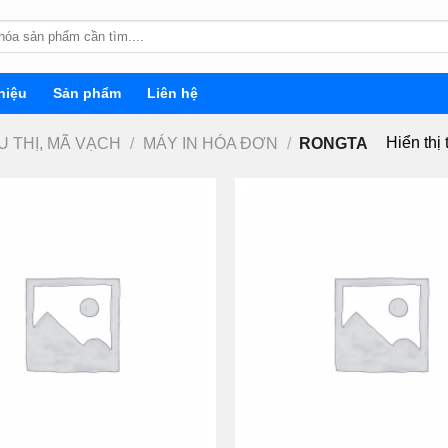
hiệu
Sản phẩm
Liên hệ
Hiển thị 
ÊU THỊ, MÃ VẠCH
/
MÁY IN HÓA ĐƠN
/
RONGTA