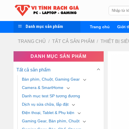
Skip
Tìm
to
kiếm:
content
Danh mục sản phẩm
Trang chủ
Giới t
TRANG CHỦ
/
TẤT CẢ SẢN PHẨM
/
THIẾT BỊ SI
DANH MỤC SẢN PHẨM
Tất cả sản phẩm
Bàn phím, Chuột, Gaming Gear
Camera & SmartHome
Danh mục test SP tương đương
Dịch vụ sửa chữa, lắp đặt
Điện thoại, Tablet & Phụ kiện
Gaming Gear, Bàn phím, Chuột