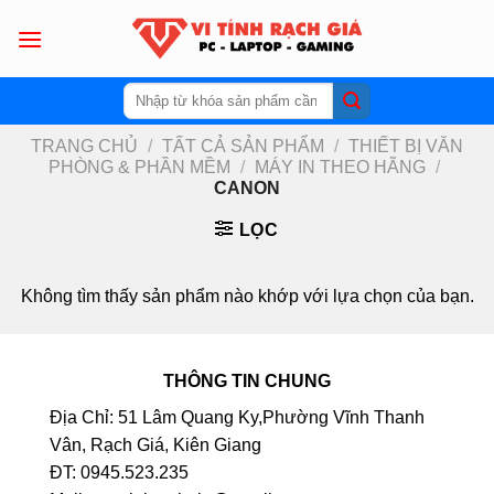
Skip
to
content
Tìm
kiếm:
TRANG CHỦ
/
TẤT CẢ SẢN PHẨM
/
THIẾT BỊ VĂN
PHÒNG & PHẦN MỀM
/
MÁY IN THEO HÃNG
/
CANON
LỌC
Không tìm thấy sản phẩm nào khớp với lựa chọn của bạn.
THÔNG TIN CHUNG
Địa Chỉ: 51 Lâm Quang Ky,Phường Vĩnh Thanh
Vân, Rạch Giá, Kiên Giang
ĐT: 0945.523.235