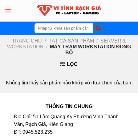
Skip
to
content
Tìm
kiếm:
TRANG CHỦ
/
TẤT CẢ SẢN PHẨM
/
SERVER &
WORKSTATION
/
MÁY TRẠM WORKSTATION ĐỒNG
BỘ
LỌC
Không tìm thấy sản phẩm nào khớp với lựa chọn của bạn.
THÔNG TIN CHUNG
Địa Chỉ: 51 Lâm Quang Ky,Phường Vĩnh Thanh
Vân, Rạch Giá, Kiên Giang
ĐT: 0945.523.235