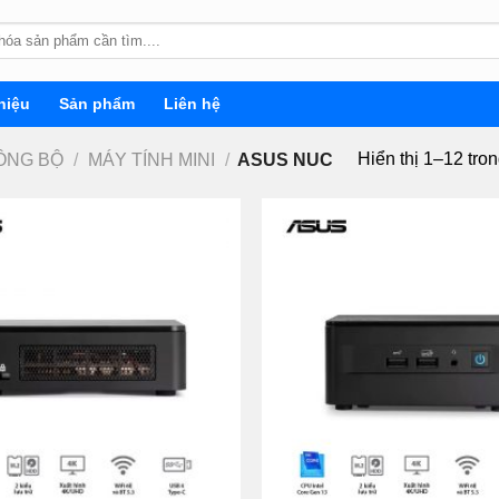
hiệu
Sản phẩm
Liên hệ
Hiển thị 1–12 tro
ỒNG BỘ
/
MÁY TÍNH MINI
/
ASUS NUC