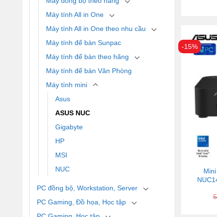
Máy đồng bộ theo hãng
Máy tính All in One
Máy tính All in One theo nhu cầu
Máy tính để bàn Sunpac
-15%
Máy tính để bàn theo hãng
Máy tính để bàn Văn Phòng
Máy tính mini
Asus
ASUS NUC
Gigabyte
HP
MSI
NUC
Mini
NUC14
PC đồng bộ, Workstation, Server
5
PC Gaming, Đồ họa, Học tập
PC Gaming, Học tập