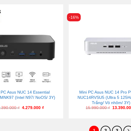
-16%
 PC Asus NUC 14 Essential
Mini PC Asus NUC 14 Pro Pl
NK97 (Intel N97/ NoOS/ 3Y)
NUC14RVSU5 (Ultra 5 125H
Trắng/ Vỏ nhôm/ 3Y)
.390.000
₫
4.279.000
₫
15.990.000
₫
13.390.0
1
2
3