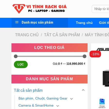
Skip
Tìm
to
kiếm:
content
Danh mục sản phẩm
Trang chủ
Giới t
TRANG CHỦ
/
TẤT CẢ SẢN PHẨM
/
MÁY TÍNH Đ
LỌC THEO GIÁ
-18%
Giá
0 ₫
—
116.990.000 ₫
LỌC
DANH MỤC SẢN PHẨM
Tất cả sản phẩm
Bàn phím, Chuột, Gaming Gear
Camera & SmartHome