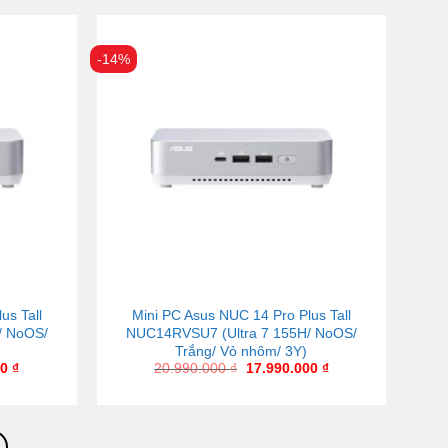
-14%
us Tall
Mini PC Asus NUC 14 Pro Plus Tall
/ NoOS/
NUC14RVSU7 (Ultra 7 155H/ NoOS/
Trắng/ Vỏ nhôm/ 3Y)
00
₫
20.990.000
₫
17.990.000
₫