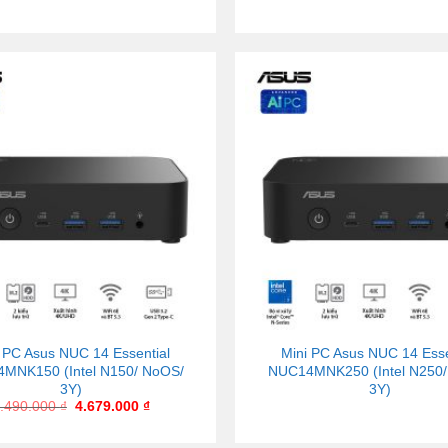
 PC Asus NUC 14 Essential
Mini PC Asus NUC 14 Esse
MNK150 (Intel N150/ NoOS/
NUC14MNK250 (Intel N250/
3Y)
3Y)
.490.000
₫
4.679.000
₫