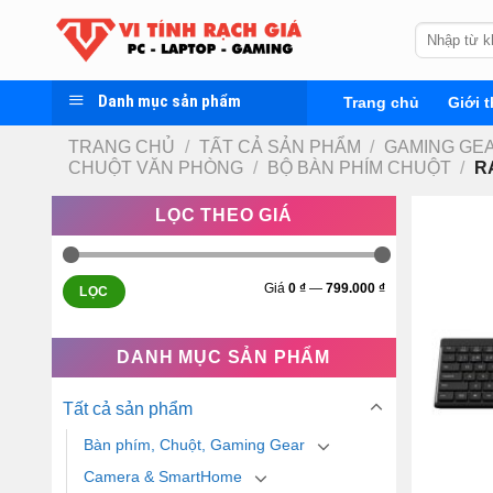
Skip
Tìm
to
kiếm:
content
Danh mục sản phẩm
Trang chủ
Giới t
TRANG CHỦ
/
TẤT CẢ SẢN PHẨM
/
GAMING GEA
CHUỘT VĂN PHÒNG
/
BỘ BÀN PHÍM CHUỘT
/
R
LỌC THEO GIÁ
Giá
0 ₫
—
799.000 ₫
LỌC
DANH MỤC SẢN PHẨM
Tất cả sản phẩm
Bàn phím, Chuột, Gaming Gear
Camera & SmartHome