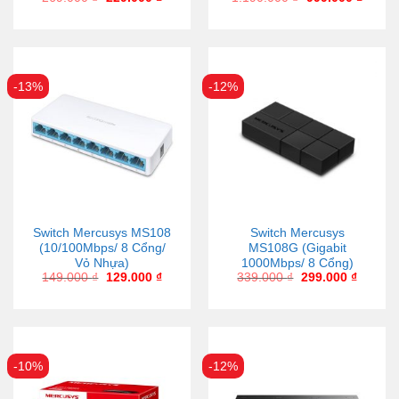
-13%
-12%
Switch Mercusys MS108
Switch Mercusys
(10/100Mbps/ 8 Cổng/
MS108G (Gigabit
Vỏ Nhựa)
1000Mbps/ 8 Cổng)
149.000
₫
129.000
₫
339.000
₫
299.000
₫
-10%
-12%