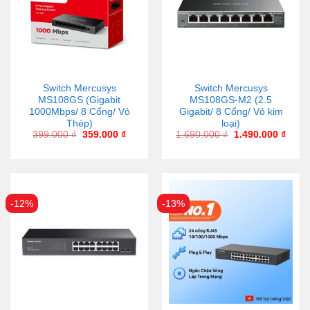
Switch Mercusys
Switch Mercusys
MS108GS (Gigabit
MS108GS-M2 (2.5
1000Mbps/ 8 Cổng/ Vỏ
Gigabit/ 8 Cổng/ Vỏ kim
Thép)
loại)
399.000
₫
359.000
₫
1.690.000
₫
1.490.000
₫
-12%
-13%