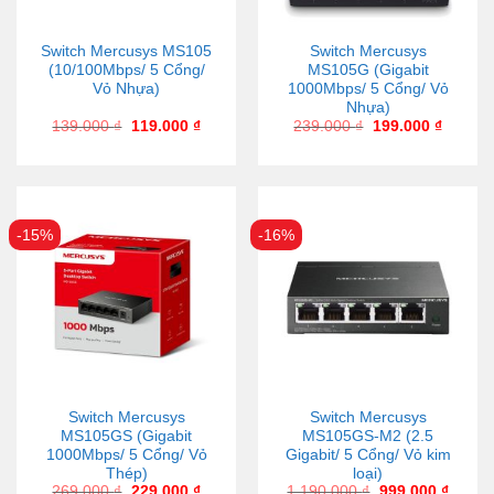
Switch Mercusys MS105
Switch Mercusys
(10/100Mbps/ 5 Cổng/
MS105G (Gigabit
Vỏ Nhựa)
1000Mbps/ 5 Cổng/ Vỏ
Nhựa)
139.000
₫
119.000
₫
239.000
₫
199.000
₫
-15%
-16%
Switch Mercusys
Switch Mercusys
MS105GS (Gigabit
MS105GS-M2 (2.5
1000Mbps/ 5 Cổng/ Vỏ
Gigabit/ 5 Cổng/ Vỏ kim
Thép)
loại)
269.000
₫
229.000
₫
1.190.000
₫
999.000
₫