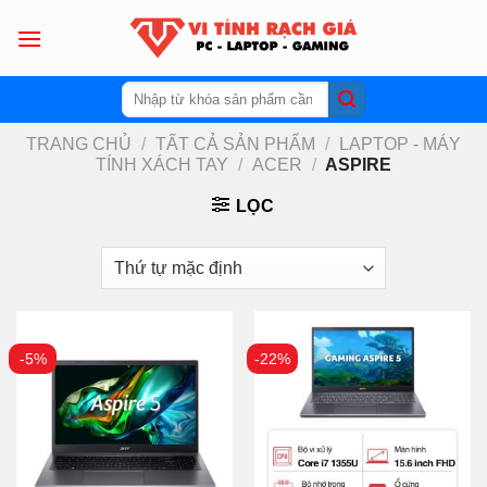
Skip
to
content
Tìm
kiếm:
TRANG CHỦ
/
TẤT CẢ SẢN PHẨM
/
LAPTOP - MÁY
TÍNH XÁCH TAY
/
ACER
/
ASPIRE
LỌC
-5%
-22%