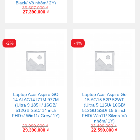
Black/ Vỏ nhôm/ 2Y)
35.607.000
₫
27.390.000
₫
-2%
-4%
Laptop Acer Aspire GO
Laptop Acer Aspire Go
14 AI AG14 I71M 977M
15 AG15 52P 52WT
(Ultra 9 185H/ 16GB/
(Ultra 5 115U/ 16GB/
512GB SSD/ 14 inch
512GB SSD/ 15.6 inch
FHD+/ Win11/ Grey/ 1Y)
FHD/ Win11/ Silver/ Vỏ
nhôm/ 1Y)
29.990.000
₫
23.490.000
₫
29.390.000
₫
22.590.000
₫