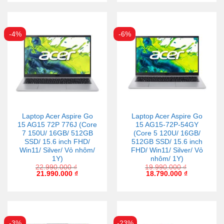
-4%
-6%
Laptop Acer Aspire Go
Laptop Acer Aspire Go
15 AG15 72P 776J (Core
15 AG15-72P-54GY
7 150U/ 16GB/ 512GB
(Core 5 120U/ 16GB/
SSD/ 15.6 inch FHD/
512GB SSD/ 15.6 inch
Win11/ Silver/ Vỏ nhôm/
FHD/ Win11/ Silver/ Vỏ
1Y)
nhôm/ 1Y)
22.990.000
₫
19.990.000
₫
21.990.000
₫
18.790.000
₫
-3%
-23%