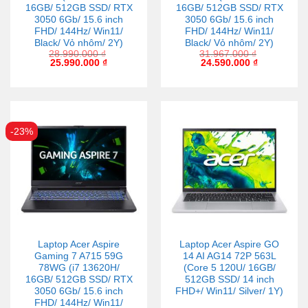
16GB/ 512GB SSD/ RTX
16GB/ 512GB SSD/ RTX
3050 6Gb/ 15.6 inch
3050 6Gb/ 15.6 inch
FHD/ 144Hz/ Win11/
FHD/ 144Hz/ Win11/
Black/ Vỏ nhôm/ 2Y)
Black/ Vỏ nhôm/ 2Y)
28.990.000
₫
31.967.000
₫
25.990.000
₫
24.590.000
₫
-23%
Laptop Acer Aspire
Laptop Acer Aspire GO
Gaming 7 A715 59G
14 AI AG14 72P 563L
78WG (i7 13620H/
(Core 5 120U/ 16GB/
16GB/ 512GB SSD/ RTX
512GB SSD/ 14 inch
3050 6Gb/ 15.6 inch
FHD+/ Win11/ Silver/ 1Y)
FHD/ 144Hz/ Win11/