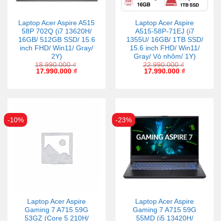
Laptop Acer Aspire A515
Laptop Acer Aspire
58P 702Q (i7 13620H/
A515-58P-71EJ (i7
16GB/ 512GB SSD/ 15.6
1355U/ 16GB/ 1TB SSD/
inch FHD/ Win11/ Gray/
15.6 inch FHD/ Win11/
2Y)
Gray/ Vỏ nhôm/ 1Y)
18.990.000
₫
22.990.000
₫
17.990.000
₫
17.990.000
₫
-10%
-23%
Laptop Acer Aspire
Laptop Acer Aspire
Gaming 7 A715 59G
Gaming 7 A715 59G
53GZ (Core 5 210H/
55MD (i5 13420H/