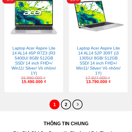
Laptop Acer Aspire Lite
Laptop Acer Aspire Lite
14 AL14 45P R7Z3 (R3
14 AL14 52P 309T (i3
5400U/ 8GB/ 512GB
1305U/ 8GB/ 512GB
SSD/ 14 inch FHD+/
SSD/ 14 inch FHD+/
Win11/ Silver/ Vỏ nhôm/
Win11/ Silver/ Vỏ nhôm/
1Y)
1Y)
15.990.000
₫
17.927.000
₫
15.490.000
₫
13.790.000
₫
1
2
THÔNG TIN CHUNG