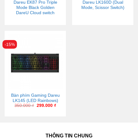
Dareu EK87 Pro Triple
Dareu LK160D (Dual
Mode Black Golden
Mode, Scissor Switch)
DareU Cloud switch
-15%
Bàn phím Gaming Dareu
LK145 (LED Rainbows)
350.000
₫
299.000
₫
THÔNG TIN CHUNG