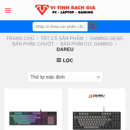
Skip
to
content
Tìm
kiếm:
TRANG CHỦ
/
TẤT CẢ SẢN PHẨM
/
GAMING GEAR,
BÀN PHÍM, CHUỘT
/
BÀN PHÍM CƠ, GAMING
/
DAREU
LỌC