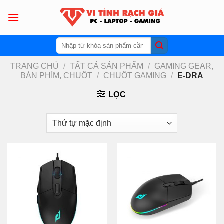
Skip
to
content
Tìm
kiếm:
TRANG CHỦ
/
TẤT CẢ SẢN PHẨM
/
GAMING GEAR,
BÀN PHÍM, CHUỘT
/
CHUỘT GAMING
/
E-DRA
LỌC