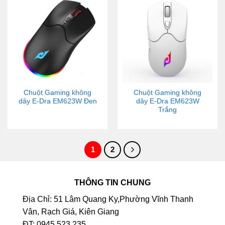
Chuột Gaming không
Chuột Gaming không
dây E-Dra EM623W Đen
dây E-Dra EM623W
Trắng
1
2
THÔNG TIN CHUNG
Địa Chỉ: 51 Lâm Quang Ky,Phường Vĩnh Thanh
Vân, Rạch Giá, Kiên Giang
ĐT: 0945.523.235