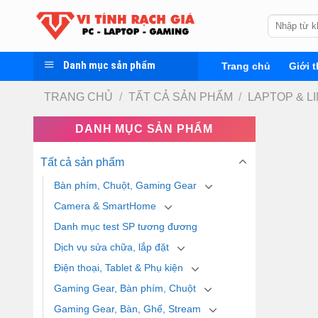
Skip
Tìm
to
kiếm:
content
Danh mục sản phẩm
Trang chủ
Giới t
TRANG CHỦ
/
TẤT CẢ SẢN PHẨM
/
LAPTOP & L
DANH MỤC SẢN PHẨM
Tất cả sản phẩm
Bàn phím, Chuột, Gaming Gear
Camera & SmartHome
Danh mục test SP tương đương
Dịch vụ sửa chữa, lắp đặt
Điện thoại, Tablet & Phụ kiện
Gaming Gear, Bàn phím, Chuột
Gaming Gear, Bàn, Ghế, Stream