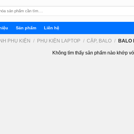
hiệu
Sản phẩm
Liên hệ
INH PHỤ KIỆN
/
PHỤ KIỆN LAPTOP
/
CẶP, BALO
/
BALO 
Không tìm thấy sản phẩm nào khớp vớ