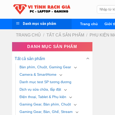
Skip
Tìm
to
kiếm:
content
Danh mục sản phẩm
Trang chủ
Giới t
TRANG CHỦ
/
TẤT CẢ SẢN PHẨM
/
PHỤ KIỆN MA
DANH MỤC SẢN PHẨM
Tất cả sản phẩm
Bàn phím, Chuột, Gaming Gear
Camera & SmartHome
Danh mục test SP tương đương
Dịch vụ sửa chữa, lắp đặt
Điện thoại, Tablet & Phụ kiện
Gaming Gear, Bàn phím, Chuột
Gaming Gear, Bàn, Ghế, Stream