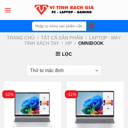
Skip
to
content
Tìm
kiếm:
TRANG CHỦ
/
TẤT CẢ SẢN PHẨM
/
LAPTOP - MÁY
TÍNH XÁCH TAY
/
HP
/
OMNIBOOK
LỌC
-11%
-11%