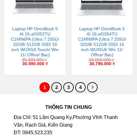
Laptop HP OmniBook 5
Laptop HP OmniBook 5
AI 16-af1052TU
AI 16-af1054TU
C1MN6PA (Ultra 7 255U/
C1MN8PA (Ultra 7 255U/
32GB/ 512GB SSD/ 16
32GB/ 512GB SSD/ 16
inch WUXGA Touch/ Win
inch WUXGA/ Win 11/
11/ Office/ Bạc)
Office/ Bạc)
35.300.000
₫
34.500.000
₫
30.990.000
₫
30.790.000
₫
1
2
3
4
THÔNG TIN CHUNG
Địa Chỉ: 51 Lâm Quang Ky,Phường Vĩnh Thanh
Vân, Rạch Giá, Kiên Giang
ĐT: 0945.523.235