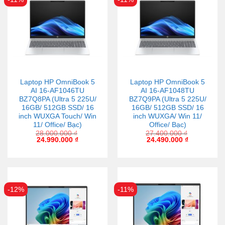
Laptop HP OmniBook 5
Laptop HP OmniBook 5
AI 16-AF1046TU
AI 16-AF1048TU
BZ7Q8PA (Ultra 5 225U/
BZ7Q9PA (Ultra 5 225U/
16GB/ 512GB SSD/ 16
16GB/ 512GB SSD/ 16
inch WUXGA Touch/ Win
inch WUXGA/ Win 11/
11/ Office/ Bạc)
Office/ Bạc)
28.000.000
₫
27.400.000
₫
24.990.000
₫
24.490.000
₫
-12%
-11%