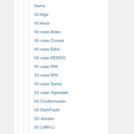
Sama
Vỏ Aigo
Vỏ Asus
Vỏ case Antec
Vỏ case Corsair
Vỏ case Edra
Vỏ case KENOO
Vỏ case MIK
Vỏ case MSI
Vỏ case Sama
Vỏ case Xigmatek
Vỏ Coolermaster
Vỏ DarkFlash
Vỏ Jonsbo
Vỏ LIAN-LI