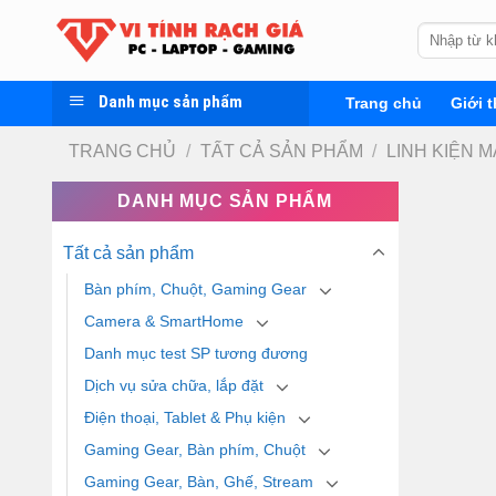
Skip
Tìm
to
kiếm:
content
Danh mục sản phẩm
Trang chủ
Giới t
TRANG CHỦ
/
TẤT CẢ SẢN PHẨM
/
LINH KIỆN M
DANH MỤC SẢN PHẨM
Tất cả sản phẩm
Bàn phím, Chuột, Gaming Gear
Camera & SmartHome
Danh mục test SP tương đương
Dịch vụ sửa chữa, lắp đặt
Điện thoại, Tablet & Phụ kiện
Gaming Gear, Bàn phím, Chuột
Gaming Gear, Bàn, Ghế, Stream