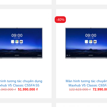
-40%
hình tương tác chuyên dụng
Màn hình tương tác chuyê
hub V5 Classic C55FA 55
Maxhub V5 Classic C65F
.343.000
₫
51.990.000
₫
122.623.000
₫
72.990.