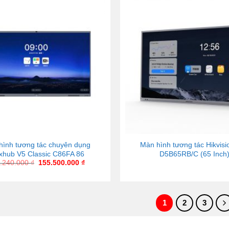
hình tương tác chuyên dụng
Màn hình tương tác Hikvisi
hub V5 Classic C86FA 86
D5B65RB/C (65 Inch
.240.000
₫
155.500.000
₫
1
2
3