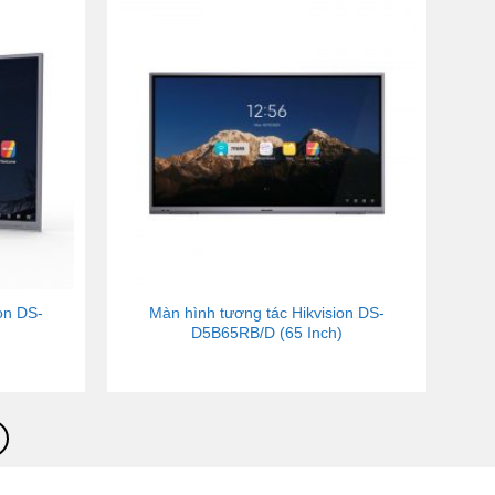
on DS-
Màn hình tương tác Hikvision DS-
)
D5B65RB/D (65 Inch)