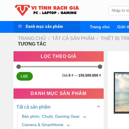
Skip
Tìm
to
kiếm:
content
Danh mục sản phẩm
Trang chủ
Giới t
TRANG CHỦ
/
TẤT CẢ SẢN PHẨM
/
THIẾT BỊ TR
TƯƠNG TÁC
LỌC THEO GIÁ
Giá
0 ₫
—
155.500.000 ₫
LỌC
DANH MỤC SẢN PHẨM
Tất cả sản phẩm
Bàn phím, Chuột, Gaming Gear
Camera & SmartHome