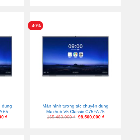
-40%
n dụng
Màn hình tương tác chuyên dụng
A 65
Maxhub V5 Classic C75FA 75
000
₫
165.480.000
₫
98.500.000
₫