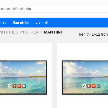
hiệu
Sản phẩm
Liên hệ
ÌNH CHIẾU, PHỤ KIỆN
/
MÀN HÌNH
Hiển thị 1–12 tro