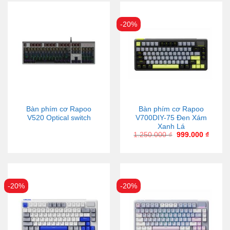
-20%
Bàn phím cơ Rapoo
Bàn phím cơ Rapoo
V520 Optical switch
V700DIY-75 Đen Xám
Xanh Lá
1.250.000
₫
999.000
₫
-20%
-20%