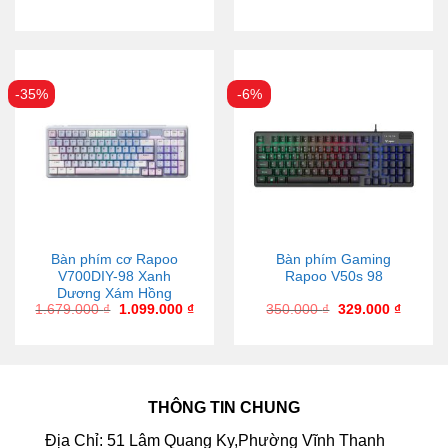
-35%
-6%
Bàn phím cơ Rapoo
Bàn phím Gaming
V700DIY-98 Xanh
Rapoo V50s 98
Dương Xám Hồng
1.679.000
₫
1.099.000
₫
350.000
₫
329.000
₫
THÔNG TIN CHUNG
Địa Chỉ: 51 Lâm Quang Ky,Phường Vĩnh Thanh