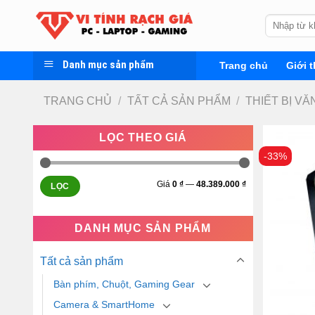
Skip
Tìm
to
kiếm:
content
Danh mục sản phẩm
Trang chủ
Giới t
TRANG CHỦ
/
TẤT CẢ SẢN PHẨM
/
THIẾT BỊ V
LỌC THEO GIÁ
-33%
Giá
0 ₫
—
48.389.000 ₫
LỌC
DANH MỤC SẢN PHẨM
Tất cả sản phẩm
Bàn phím, Chuột, Gaming Gear
Camera & SmartHome