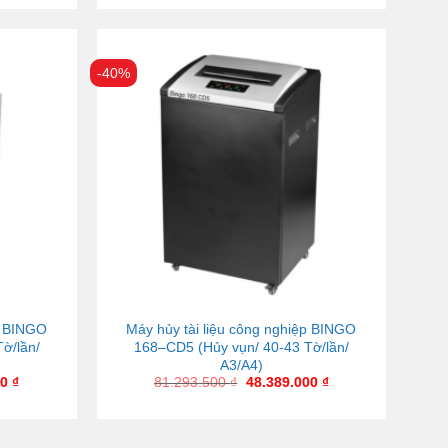
-40%
p BINGO
Máy hủy tài liệu công nghiệp BINGO
ờ/lần/
168–CD5 (Hủy vụn/ 40-43 Tờ/lần/
A3/A4)
00
₫
81.293.500
₫
48.389.000
₫