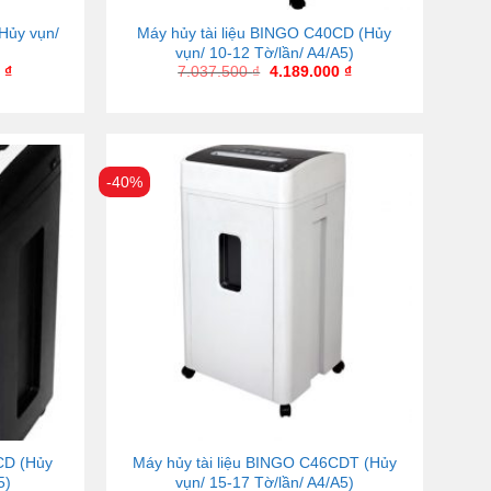
Hủy vụn/
Máy hủy tài liệu BINGO C40CD (Hủy
vụn/ 10-12 Tờ/lần/ A4/A5)
0
₫
7.037.500
₫
4.189.000
₫
-40%
CD (Hủy
Máy hủy tài liệu BINGO C46CDT (Hủy
5)
vụn/ 15-17 Tờ/lần/ A4/A5)