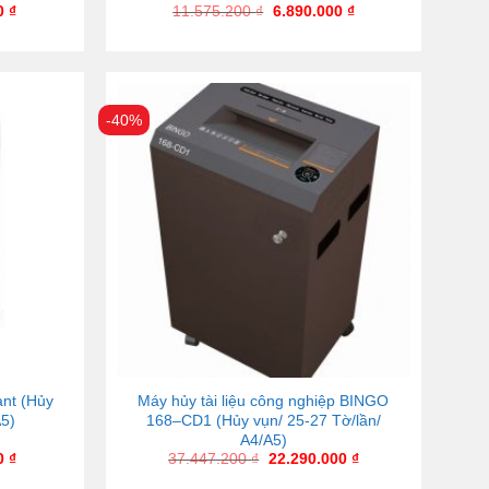
00
₫
11.575.200
₫
6.890.000
₫
-40%
ant (Hủy
Máy hủy tài liệu công nghiệp BINGO
A5)
168–CD1 (Hủy vụn/ 25-27 Tờ/lần/
A4/A5)
00
₫
37.447.200
₫
22.290.000
₫