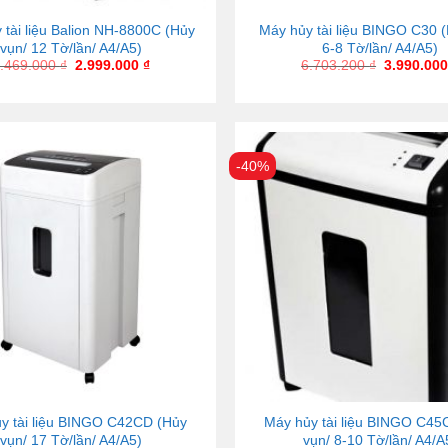
 tài liệu Balion NH-8800C (Hủy
Máy hủy tài liệu BINGO C30 (
vụn/ 12 Tờ/lần/ A4/A5)
6-8 Tờ/lần/ A4/A5)
.469.000
₫
2.999.000
₫
6.703.200
₫
3.990.00
-40%
y tài liệu BINGO C42CD (Hủy
Máy hủy tài liệu BINGO C45
vụn/ 17 Tờ/lần/ A4/A5)
vụn/ 8-10 Tờ/lần/ A4/A