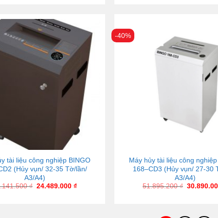
-40%
y tài liệu công nghiệp BINGO
Máy hủy tài liệu công nghiệ
D2 (Hủy vụn/ 32-35 Tờ/lần/
168–CD3 (Hủy vụn/ 27-30 T
A3/A4)
A3/A4)
.141.500
₫
24.489.000
₫
51.895.200
₫
30.890.0