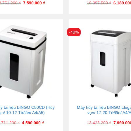
2.751.200
₫
7.590.000
₫
10.397.500
₫
6.189.0
-40%
y tài liệu BINGO C50CD (Hủy
Máy hủy tài liệu BINGO Eleg
ụn/ 10-12 Tờ/lần/ A4/A5)
vụn/ 17-20 Tờ/lần/ A4/
.711.200
₫
4.590.000
₫
13.423.200
₫
7.990.0