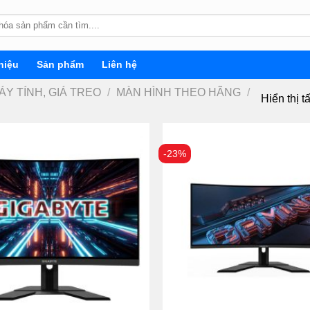
hiệu
Sản phẩm
Liên hệ
ÁY TÍNH, GIÁ TREO
/
MÀN HÌNH THEO HÃNG
/
Hiển thị t
-23%