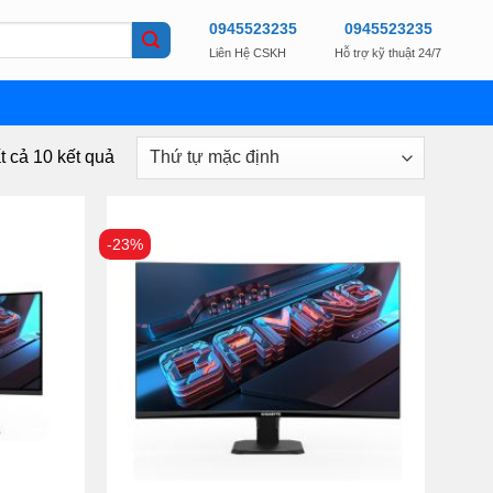
0945523235
0945523235
Liên Hệ CSKH
Hỗ trợ kỹ thuật 24/7
ất cả 10 kết quả
-23%