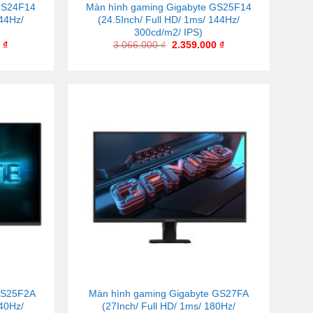
GS24F14
Màn hình gaming Gigabyte GS25F14
144Hz/
(24.5Inch/ Full HD/ 1ms/ 144Hz/
300cd/m2/ IPS)
0
₫
3.066.000
₫
2.359.000
₫
GS25F2A
Màn hình gaming Gigabyte GS27FA
240Hz/
(27Inch/ Full HD/ 1ms/ 180Hz/