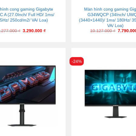
hình cong gaming Gigabyte
Màn hình cong gaming Gi
 A (27.0Inch/ Full HD/ 1ms/
G34WQCP (34Inch/ UW
5Hz/ 250cd/m2/ VA/ Loa)
(3440×1440)/ 1ms/ 180Hz/ 3
VA/ Loa)
.277.000
₫
3.290.000
₫
10.127.000
₫
7.790.0
-24%