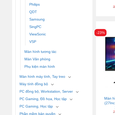
Philips
3
QDT
Samsung
SingPC
-23%
ViewSonic
VSP
Màn hình tương tác
Màn Văn phòng
Phụ kiện màn hình
Màn hình máy tính, Tay treo
Máy tính đồng bộ
PC đồng bộ, Workstation, Server
Màn h
PC Gaming, Đồ họa, Học tập
(27In
PC Gaming, Học tập
7
Phần mềm bản quyền