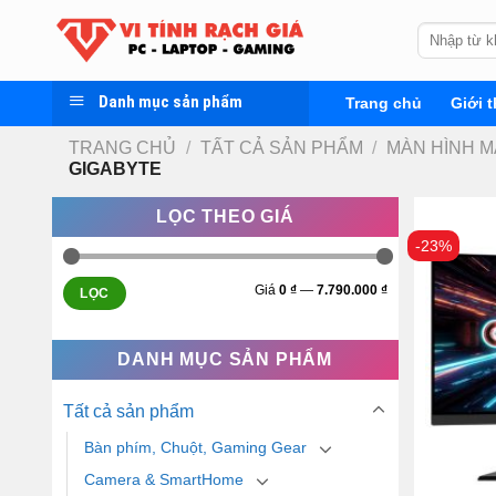
Skip
Tìm
to
kiếm:
content
Danh mục sản phẩm
Trang chủ
Giới t
TRANG CHỦ
/
TẤT CẢ SẢN PHẨM
/
MÀN HÌNH M
GIGABYTE
LỌC THEO GIÁ
-23%
Giá
0 ₫
—
7.790.000 ₫
LỌC
DANH MỤC SẢN PHẨM
Tất cả sản phẩm
Bàn phím, Chuột, Gaming Gear
Camera & SmartHome