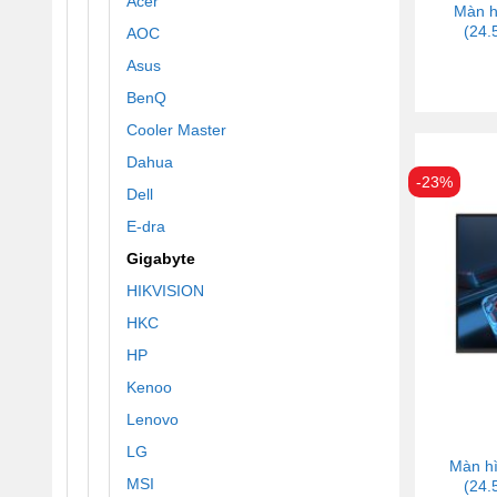
Acer
Màn h
(24.
AOC
Asus
BenQ
Cooler Master
Dahua
-23%
Dell
E-dra
Gigabyte
HIKVISION
HKC
HP
Kenoo
Lenovo
LG
Màn h
MSI
(24.