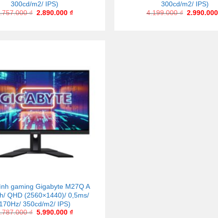
300cd/m2/ IPS)
300cd/m2/ IPS)
.757.000
₫
2.890.000
₫
4.199.000
₫
2.990.00
ình gaming Gigabyte M27Q A
ch/ QHD (2560×1440)/ 0,5ms/
170Hz/ 350cd/m2/ IPS)
.787.000
₫
5.990.000
₫