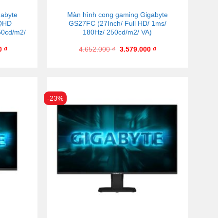
gabyte
Màn hình cong gaming Gigabyte
QHD
GS27FC (27Inch/ Full HD/ 1ms/
50cd/m2/
180Hz/ 250cd/m2/ VA)
00
₫
4.652.000
₫
3.579.000
₫
-23%