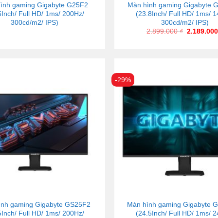
ình gaming Gigabyte G25F2
Màn hình gaming Gigabyte 
5Inch/ Full HD/ 1ms/ 200Hz/
(23.8Inch/ Full HD/ 1ms/ 
300cd/m2/ IPS)
300cd/m2/ IPS)
2.899.000
₫
2.189.00
-29%
ình gaming Gigabyte GS25F2
Màn hình gaming Gigabyte 
5Inch/ Full HD/ 1ms/ 200Hz/
(24.5Inch/ Full HD/ 1ms/ 