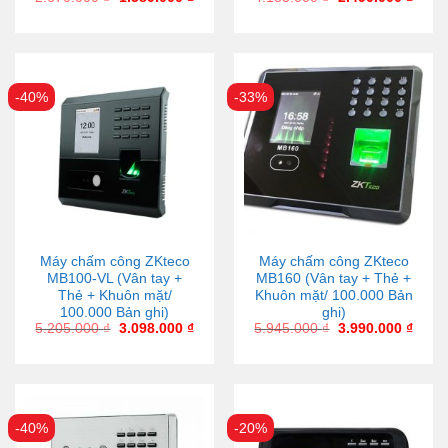
-40%
-33%
Máy chấm công ZKteco
Máy chấm công ZKteco
MB100-VL (Vân tay +
MB160 (Vân tay + Thẻ +
Thẻ + Khuôn mặt/
Khuôn mặt/ 100.000 Bản
100.000 Bản ghi)
ghi)
5.205.000
₫
3.098.000
₫
5.945.000
₫
3.990.000
₫
-40%
-20%