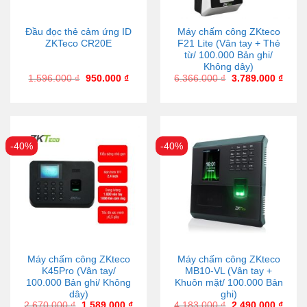
Đầu đọc thẻ cảm ứng ID
Máy chấm công ZKteco
ZKTeco CR20E
F21 Lite (Vân tay + Thẻ
từ/ 100.000 Bản ghi/
Không dây)
1.596.000
₫
950.000
₫
6.366.000
₫
3.789.000
₫
-40%
-40%
Máy chấm công ZKteco
Máy chấm công ZKteco
K45Pro (Vân tay/
MB10-VL (Vân tay +
100.000 Bản ghi/ Không
Khuôn mặt/ 100.000 Bản
dây)
ghi)
2.670.000
₫
1.589.000
₫
4.183.000
₫
2.490.000
₫