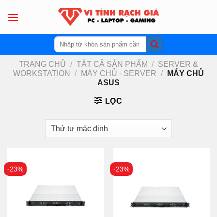
Skip
to
content
Tìm
kiếm:
TRANG CHỦ
/
TẤT CẢ SẢN PHẨM
/
SERVER &
WORKSTATION
/
MÁY CHỦ - SERVER
/
MÁY CHỦ
ASUS
LỌC
-23%
-23%