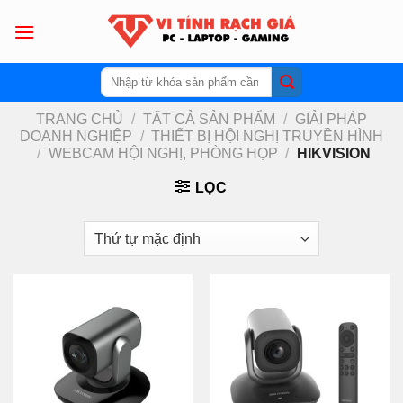
Skip
to
content
Tìm
kiếm:
TRANG CHỦ
/
TẤT CẢ SẢN PHẨM
/
GIẢI PHÁP
DOANH NGHIỆP
/
THIẾT BỊ HỘI NGHỊ TRUYỀN HÌNH
/
WEBCAM HỘI NGHỊ, PHÒNG HỌP
/
HIKVISION
LỌC