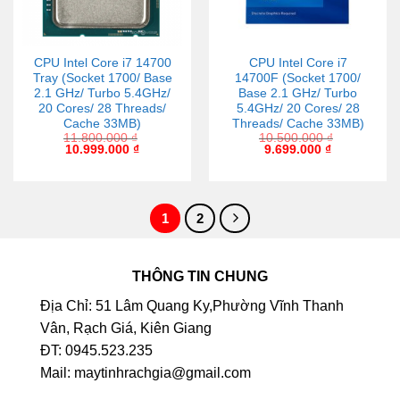
CPU Intel Core i7 14700
CPU Intel Core i7
Tray (Socket 1700/ Base
14700F (Socket 1700/
2.1 GHz/ Turbo 5.4GHz/
Base 2.1 GHz/ Turbo
20 Cores/ 28 Threads/
5.4GHz/ 20 Cores/ 28
Cache 33MB)
Threads/ Cache 33MB)
11.800.000
₫
10.500.000
₫
10.999.000
₫
9.699.000
₫
1
2
THÔNG TIN CHUNG
Địa Chỉ: 51 Lâm Quang Ky,Phường Vĩnh Thanh
Vân, Rạch Giá, Kiên Giang
ĐT: 0945.523.235
Mail: maytinhrachgia@gmail.com