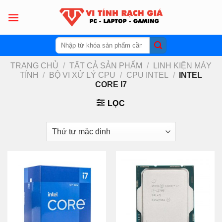
Skip
to
content
Tìm
kiếm:
TRANG CHỦ
/
TẤT CẢ SẢN PHẨM
/
LINH KIỆN MÁY
TÍNH
/
BỘ VI XỬ LÝ CPU
/
CPU INTEL
/
INTEL
CORE I7
LỌC