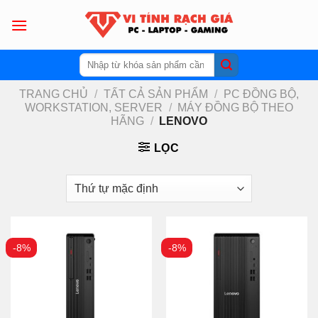
Skip
to
content
Tìm
kiếm:
TRANG CHỦ
/
TẤT CẢ SẢN PHẨM
/
PC ĐỒNG BỘ,
WORKSTATION, SERVER
/
MÁY ĐỒNG BỘ THEO
HÃNG
/
LENOVO
LỌC
-8%
-8%