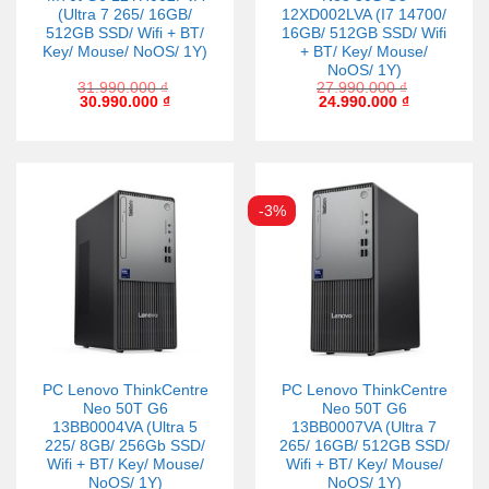
(Ultra 7 265/ 16GB/
12XD002LVA (I7 14700/
512GB SSD/ Wifi + BT/
16GB/ 512GB SSD/ Wifi
Key/ Mouse/ NoOS/ 1Y)
+ BT/ Key/ Mouse/
NoOS/ 1Y)
31.990.000
₫
27.990.000
₫
30.990.000
₫
24.990.000
₫
-3%
PC Lenovo ThinkCentre
PC Lenovo ThinkCentre
Neo 50T G6
Neo 50T G6
13BB0004VA (Ultra 5
13BB0007VA (Ultra 7
225/ 8GB/ 256Gb SSD/
265/ 16GB/ 512GB SSD/
Wifi + BT/ Key/ Mouse/
Wifi + BT/ Key/ Mouse/
NoOS/ 1Y)
NoOS/ 1Y)