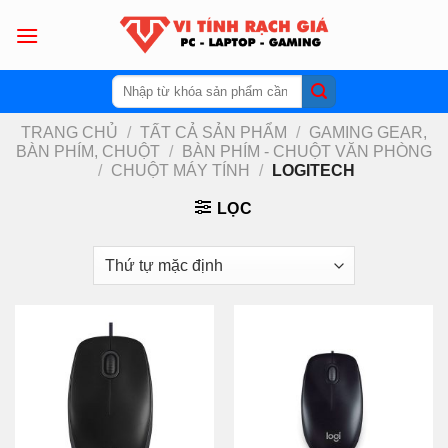
Skip
to
content
Tìm
kiếm:
TRANG CHỦ
/
TẤT CẢ SẢN PHẨM
/
GAMING GEAR,
BÀN PHÍM, CHUỘT
/
BÀN PHÍM - CHUỘT VĂN PHÒNG
/
CHUỘT MÁY TÍNH
/
LOGITECH
LỌC