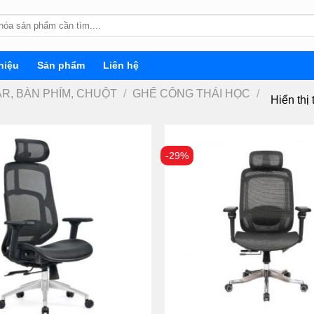
hiệu
Sản phẩm
Liên hệ
R, BÀN PHÍM, CHUỘT
/
GHẾ CÔNG THÁI HỌC
/
Hiển thị 
-29%