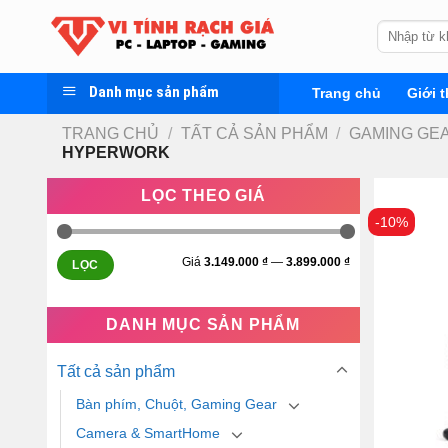
Skip
Tìm
to
kiếm:
content
Danh mục sản phẩm
Trang chủ
Giới t
TRANG CHỦ
/
TẤT CẢ SẢN PHẨM
/
GAMING GEA
HYPERWORK
LỌC THEO GIÁ
-10%
Giá
3.149.000 ₫
—
3.899.000 ₫
LỌC
DANH MỤC SẢN PHẨM
Tất cả sản phẩm
Bàn phím, Chuột, Gaming Gear
Camera & SmartHome