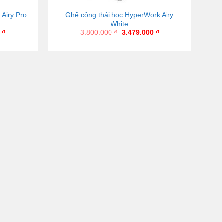
 Airy Pro
Ghế công thái học HyperWork Airy
White
0
₫
3.800.000
₫
3.479.000
₫