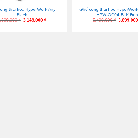
ông thái học HyperWork Airy
Ghế công thái học HyperWork
Black
HPW-OC04-BLK Đen
.500.000
₫
3.149.000
₫
5.490.000
₫
3.899.00