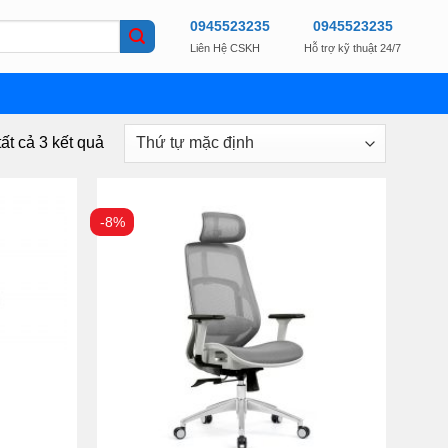
0945523235
0945523235
Liên Hệ CSKH
Hỗ trợ kỹ thuật 24/7
tất cả 3 kết quả
-8%