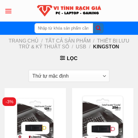
Skip
to
content
Tìm
kiếm:
TRANG CHỦ
/
TẤT CẢ SẢN PHẨM
/
THIẾT BỊ LƯU
TRỮ & KỸ THUẬT SỐ
/
USB
/
KINGSTON
LỌC
-3%