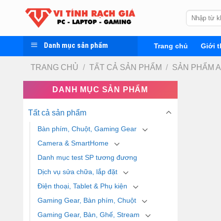
Skip
Tìm
to
kiếm:
content
Danh mục sản phẩm
Trang chủ
Giới t
TRANG CHỦ
/
TẤT CẢ SẢN PHẨM
/
SẢN PHẨM 
DANH MỤC SẢN PHẨM
Tất cả sản phẩm
Bàn phím, Chuột, Gaming Gear
Camera & SmartHome
Danh mục test SP tương đương
Dịch vụ sửa chữa, lắp đặt
Điện thoại, Tablet & Phụ kiện
Gaming Gear, Bàn phím, Chuột
Gaming Gear, Bàn, Ghế, Stream