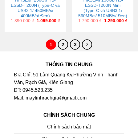
HIKSEMI 256Gb HS-
HIKSEMI 256Gb HS-
ESSD-T200N (Type-C và
ESSD-T200N Mini
USB3.1/ 450MB/s/
(Type-C và USB3.1/
400MB/s/ Đen)
560MB/s/ 510MB/s/ Đen)
1.390.000
₫
1.099.000
₫
1.790.000
₫
1.290.000
₫
1
2
3
THÔNG TIN CHUNG
Địa Chỉ: 51 Lâm Quang Ky,Phường Vĩnh Thanh
Vân, Rạch Giá, Kiên Giang
ĐT: 0945.523.235
Mail: maytinhrachgia@gmail.com
CHÍNH SÁCH CHUNG
Chính sách bảo mật