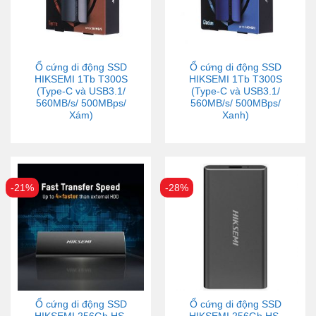
Ổ cứng di động SSD
Ổ cứng di động SSD
HIKSEMI 1Tb T300S
HIKSEMI 1Tb T300S
(Type-C và USB3.1/
(Type-C và USB3.1/
560MB/s/ 500MBps/
560MB/s/ 500MBps/
Xám)
Xanh)
-21%
-28%
Ổ cứng di động SSD
Ổ cứng di động SSD