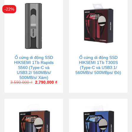
-22%
Ổ cứng di động SSD
Ổ cứng di động SSD
HIKSEMI 1Tb Rapids
HIKSEMI 1Tb T300S
S560 (Type-C và
(Type-C và USB3.1/
USB3.2/ 560MB/s/
560MB/s/ 500MBps/ Đỏ)
500MB/s/ Xám)
3.590.000
₫
2.790.000
₫