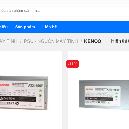
hiệu
Sản phẩm
Liên hệ
Hiển thị 
ÁY TÍNH
/
PSU - NGUỒN MÁY TÍNH
/
KENOO
-11%