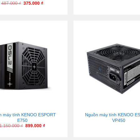
487.000
₫
375.000
₫
n máy tính KENOO ESPORT
Nguồn máy tính KENOO 
E750
VP450
1.150.000
₫
899.000
₫