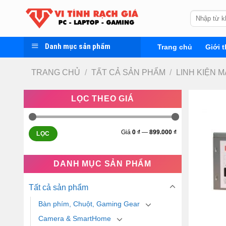
Skip
Tìm
to
kiếm:
content
Danh mục sản phẩm
Trang chủ
Giới t
TRANG CHỦ
/
TẤT CẢ SẢN PHẨM
/
LINH KIỆN M
LỌC THEO GIÁ
Giá
0 ₫
—
899.000 ₫
LỌC
DANH MỤC SẢN PHẨM
Tất cả sản phẩm
Bàn phím, Chuột, Gaming Gear
Camera & SmartHome