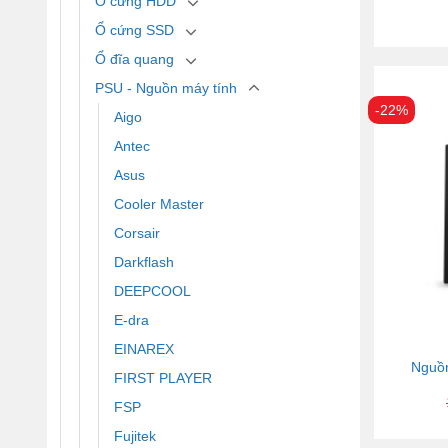
Ổ cứng HDD
Ổ cứng SSD
Ổ đĩa quang
PSU - Nguồn máy tính
-22%
Aigo
Antec
Asus
Cooler Master
Corsair
Darkflash
DEEPCOOL
E-dra
EINAREX
Nguồ
FIRST PLAYER
FSP
Fujitek