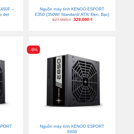
X450F –
Nguồn máy tính KENOO ESPORT
p dẹt
E350 (350W/ Standard/ ATX/ Đen, Bạc)
427.000
₫
329.000
₫
-9%
ESPORT
Nguồn máy tính KENOO ESPORT
E650