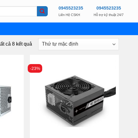
0945523235
0945523235
Liên Hệ CSKH
Hỗ trợ kỹ thuật 24/7
tất cả 8 kết quả
-23%