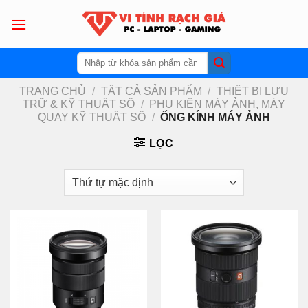
Skip
to
content
Tìm
kiếm:
TRANG CHỦ
/
TẤT CẢ SẢN PHẨM
/
THIẾT BỊ LƯU
TRỮ & KỸ THUẬT SỐ
/
PHỤ KIỆN MÁY ẢNH, MÁY
QUAY KỸ THUẬT SỐ
/
ỐNG KÍNH MÁY ẢNH
LỌC