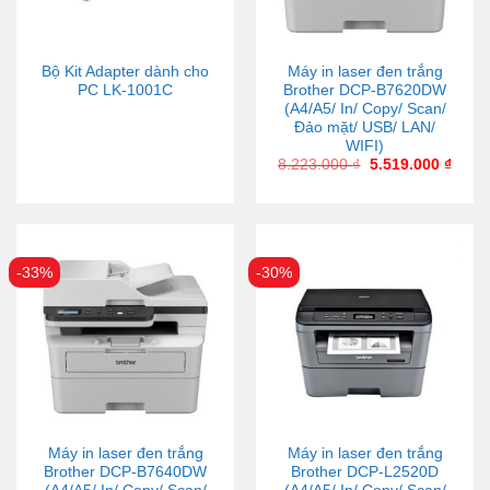
Bộ Kit Adapter dành cho
Máy in laser đen trắng
PC LK-1001C
Brother DCP-B7620DW
(A4/A5/ In/ Copy/ Scan/
Đảo mặt/ USB/ LAN/
WIFI)
8.223.000
₫
5.519.000
₫
-33%
-30%
Máy in laser đen trắng
Máy in laser đen trắng
Brother DCP-B7640DW
Brother DCP-L2520D