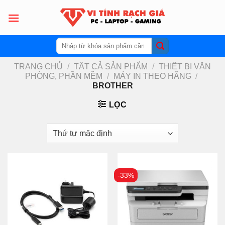
Skip
to
content
Tìm
kiếm:
TRANG CHỦ
/
TẤT CẢ SẢN PHẨM
/
THIẾT BỊ VĂN
PHÒNG, PHẦN MỀM
/
MÁY IN THEO HÃNG
/
BROTHER
LỌC
-33%