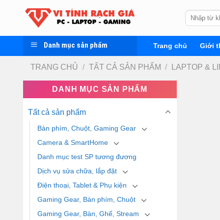
Skip
Tìm
to
kiếm:
content
Danh mục sản phẩm
Trang chủ
Giới t
TRANG CHỦ
/
TẤT CẢ SẢN PHẨM
/
LAPTOP & L
DANH MỤC SẢN PHẨM
Tất cả sản phẩm
Bàn phím, Chuột, Gaming Gear
Camera & SmartHome
Danh mục test SP tương đương
Dịch vụ sửa chữa, lắp đặt
Điện thoại, Tablet & Phụ kiện
Gaming Gear, Bàn phím, Chuột
Gaming Gear, Bàn, Ghế, Stream