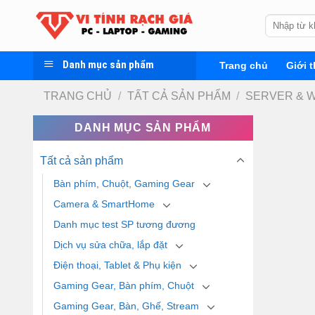
Skip
Tìm
to
kiếm:
content
Danh mục sản phẩm
Trang chủ
Giới t
TRANG CHỦ
/
TẤT CẢ SẢN PHẨM
/
SERVER & 
DANH MỤC SẢN PHẨM
Tất cả sản phẩm
Bàn phím, Chuột, Gaming Gear
Camera & SmartHome
Danh mục test SP tương đương
Dịch vụ sửa chữa, lắp đặt
Điện thoại, Tablet & Phụ kiện
Gaming Gear, Bàn phím, Chuột
Gaming Gear, Bàn, Ghế, Stream