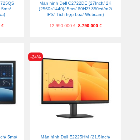
S2725QS
Màn hình Dell C2722DE (27Inch/ 2K
/ 5ms/
(2560×1440)/ 5ms/ 60HZ/ 350cd/m2/
oa)
IPS/ Tích hợp Loa/ Webcam)
0
₫
12.990.000
₫
8.790.000
₫
-24%
nch/ 5ms/
Màn hình Dell E2225HM (21.5Inch/