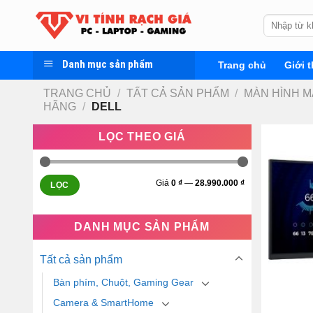
Skip
Tìm
to
kiếm:
content
Danh mục sản phẩm
Trang chủ
Giới t
TRANG CHỦ
/
TẤT CẢ SẢN PHẨM
/
MÀN HÌNH M
HÃNG
/
DELL
LỌC THEO GIÁ
Giá
0 ₫
—
28.990.000 ₫
LỌC
DANH MỤC SẢN PHẨM
Tất cả sản phẩm
Bàn phím, Chuột, Gaming Gear
Camera & SmartHome