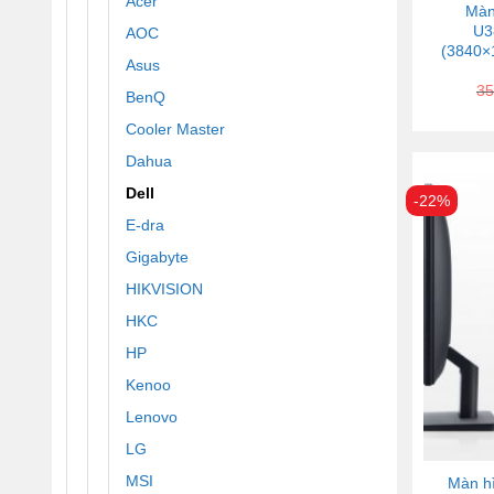
Acer
Màn
U3
AOC
(3840×
Asus
35
BenQ
Cooler Master
Dahua
Dell
-22%
E-dra
Gigabyte
HIKVISION
HKC
HP
Kenoo
Lenovo
LG
MSI
Màn h