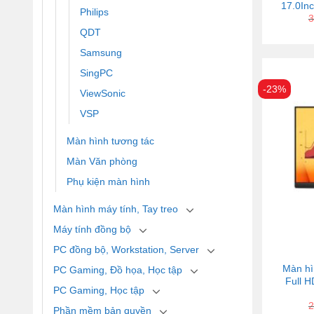
17.0In
Philips
3
QDT
Samsung
SingPC
-23%
ViewSonic
VSP
Màn hình tương tác
Màn Văn phòng
Phụ kiện màn hình
Màn hình máy tính, Tay treo
Máy tính đồng bộ
PC đồng bộ, Workstation, Server
Màn hì
PC Gaming, Đồ họa, Học tập
Full H
PC Gaming, Học tập
2
Phần mềm bản quyền