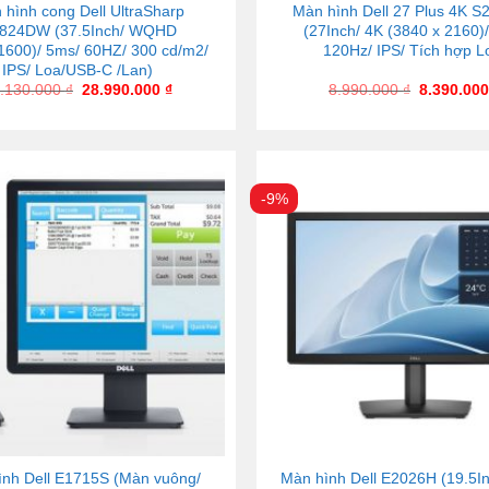
 hình cong Dell UltraSharp
Màn hình Dell 27 Plus 4K 
824DW (37.5Inch/ WQHD
(27Inch/ 4K (3840 x 2160)
1600)/ 5ms/ 60HZ/ 300 cd/m2/
120Hz/ IPS/ Tích hợp L
IPS/ Loa/USB-C /Lan)
.130.000
₫
28.990.000
₫
8.990.000
₫
8.390.00
-9%
ình Dell E1715S (Màn vuông/
Màn hình Dell E2026H (19.5I