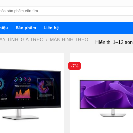
hiệu
Sản phẩm
Liên hệ
ÁY TÍNH, GIÁ TREO
/
MÀN HÌNH THEO
Hiển thị 1–12 tro
-7%