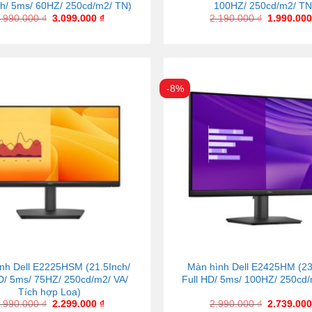
ch/ 5ms/ 60HZ/ 250cd/m2/ TN)
100HZ/ 250cd/m2/ TN
.990.000
₫
3.099.000
₫
2.190.000
₫
1.990.00
-8%
nh Dell E2225HSM (21.5Inch/
Màn hình Dell E2425HM (23
D/ 5ms/ 75HZ/ 250cd/m2/ VA/
Full HD/ 5ms/ 100HZ/ 250cd/
Tích hợp Loa)
.990.000
₫
2.299.000
₫
2.990.000
₫
2.739.00