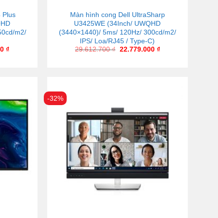
 Plus
Màn hình cong Dell UltraSharp
QHD
U3425WE (34Inch/ UWQHD
50cd/m2/
(3440×1440)/ 5ms/ 120Hz/ 300cd/m2/
IPS/ Loa/RJ45 / Type-C)
00
₫
29.612.700
₫
22.779.000
₫
-32%