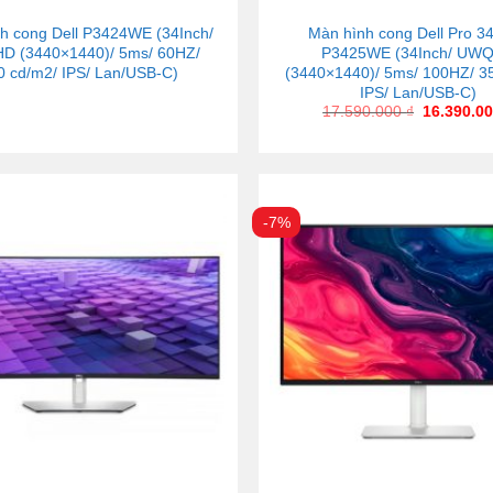
h cong Dell P3424WE (34Inch/
Màn hình cong Dell Pro 34
 (3440×1440)/ 5ms/ 60HZ/
P3425WE (34Inch/ UW
0 cd/m2/ IPS/ Lan/USB-C)
(3440×1440)/ 5ms/ 100HZ/ 3
IPS/ Lan/USB-C)
17.590.000
₫
16.390.0
-7%