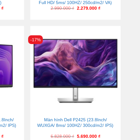
)
Full HD/ 5ms/ 100HZ/ 250cd/m2/ VA)
0
₫
2.990.000
₫
2.279.000
₫
-17%
.8Inch/
Màn hình Dell P2425 (23.8Inch/
m2/ IPS)
WUXGA/ 8ms/ 100HZ/ 300cd/m2/ IPS)
0
₫
6.828.000
₫
5.690.000
₫