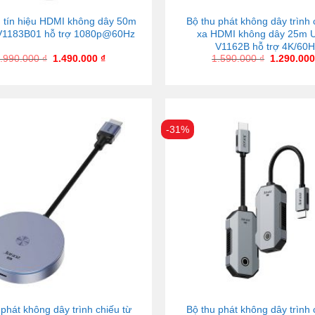
 tín hiệu HDMI không dây 50m
Bộ thu phát không dây trình 
 V1183B01 hỗ trợ 1080p@60Hz
xa HDMI không dây 25m U
V1162B hỗ trợ 4K/60H
.990.000
₫
1.490.000
₫
1.590.000
₫
1.290.00
-31%
 phát không dây trình chiếu từ
Bộ thu phát không dây trình 