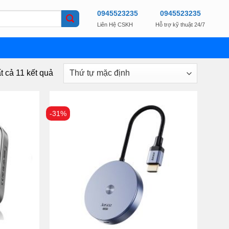
0945523235
0945523235
Liên Hệ CSKH
Hỗ trợ kỹ thuật 24/7
ất cả 11 kết quả
-31%