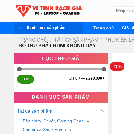
Skip
Tìm
to
kiếm:
content
Danh mục sản phẩm
Trang chủ
Giới t
TRANG CHỦ
/
TẤT CẢ SẢN PHẨM
/
PHỤ KIỆN L
BỘ THU PHÁT HDMI KHÔNG DÂY
LỌC THEO GIÁ
-25%
Giá
0 ₫
—
2.990.000 ₫
LỌC
DANH MỤC SẢN PHẨM
Tất cả sản phẩm
Bàn phím, Chuột, Gaming Gear
Camera & SmartHome