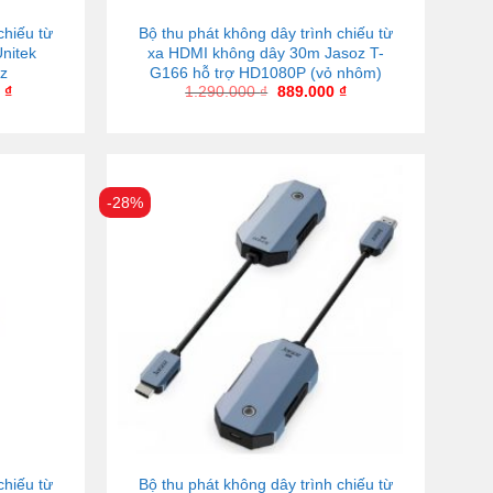
chiếu từ
Bộ thu phát không dây trình chiếu từ
nitek
xa HDMI không dây 30m Jasoz T-
z
G166 hỗ trợ HD1080P (vỏ nhôm)
0
₫
1.290.000
₫
889.000
₫
-28%
chiếu từ
Bộ thu phát không dây trình chiếu từ