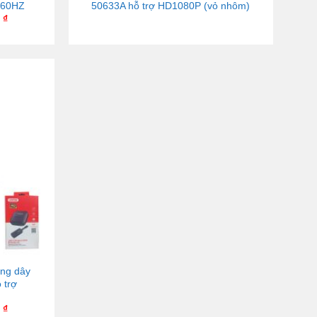
@60HZ
50633A hỗ trợ HD1080P (vỏ nhôm)
0
₫
ông dây
 trợ
0
₫