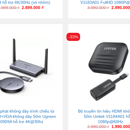
 hỗ trợ 4K/30Hz (vỏ nhôm)
V1183A01 FullHD 1080P
.999.000
₫
2.899.000
₫
3.990.000
₫
2.990.00
-33%
 phát không dây trình chiếu từ
Bộ truyền tín hiệu HDMI kh
I+VGA không dây 50m Ugreen
50m Unitek V1184A01 hỗ
90909A hỗ trợ 4K@30hz
1080p@60Hz
2.990.000
₫
1.990.00