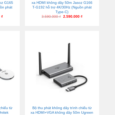
oz G165
xa HDMI không dây 50m Jasoz G166
ồn phát
T-G192 hỗ trợ 4K/30Hz (Nguồn phát
Type-C)
0
₫
3.590.000
₫
2.590.000
₫
chiếu từ
Bộ thu phát không dây trình chiếu từ
nitek
xa HDMI+VGA không dây 50m Ugreen