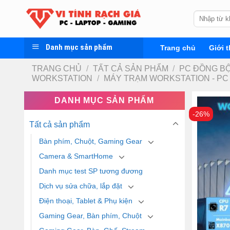
Skip
Tìm
to
kiếm:
content
Danh mục sản phẩm
Trang chủ
Giới t
TRANG CHỦ
/
TẤT CẢ SẢN PHẨM
/
PC ĐỒNG BỘ
WORKSTATION
/
MÁY TRẠM WORKSTATION - PC
DANH MỤC SẢN PHẨM
-26%
Tất cả sản phẩm
Bàn phím, Chuột, Gaming Gear
Camera & SmartHome
Danh mục test SP tương đương
Dịch vụ sửa chữa, lắp đặt
Điện thoại, Tablet & Phụ kiện
Gaming Gear, Bàn phím, Chuột