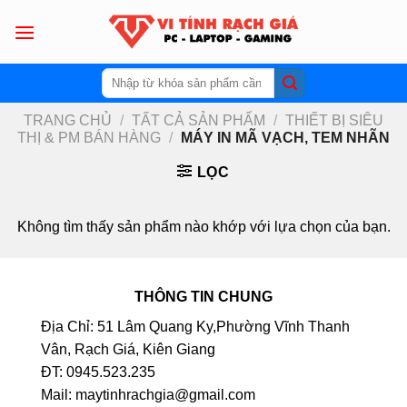
Skip
to
content
Tìm
kiếm:
TRANG CHỦ
/
TẤT CẢ SẢN PHẨM
/
THIẾT BỊ SIÊU
THỊ & PM BÁN HÀNG
/
MÁY IN MÃ VẠCH, TEM NHÃN
LỌC
Không tìm thấy sản phẩm nào khớp với lựa chọn của bạn.
THÔNG TIN CHUNG
Địa Chỉ: 51 Lâm Quang Ky,Phường Vĩnh Thanh
Vân, Rạch Giá, Kiên Giang
ĐT: 0945.523.235
Mail: maytinhrachgia@gmail.com