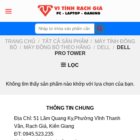
Skip
to
content
Tìm
kiếm:
TRANG CHỦ
/
TẤT CẢ SẢN PHẨM
/
MÁY TÍNH ĐỒNG
BỘ
/
MÁY ĐỒNG BỘ THEO HÃNG
/
DELL
/
DELL
PRO TOWER
LỌC
Không tìm thấy sản phẩm nào khớp với lựa chọn của bạn.
THÔNG TIN CHUNG
Địa Chỉ: 51 Lâm Quang Ky,Phường Vĩnh Thanh
Vân, Rạch Giá, Kiên Giang
ĐT: 0945.523.235