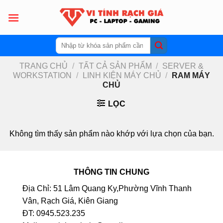
Skip
to
content
Tìm
kiếm:
TRANG CHỦ
/
TẤT CẢ SẢN PHẨM
/
SERVER &
WORKSTATION
/
LINH KIỆN MÁY CHỦ
/
RAM MÁY
CHỦ
LỌC
Không tìm thấy sản phẩm nào khớp với lựa chọn của bạn.
THÔNG TIN CHUNG
Địa Chỉ: 51 Lâm Quang Ky,Phường Vĩnh Thanh
Vân, Rạch Giá, Kiên Giang
ĐT: 0945.523.235