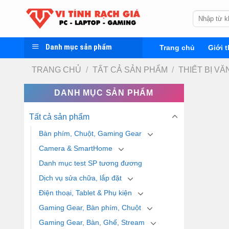
Skip
Tìm
to
kiếm:
content
Danh mục sản phẩm
Trang chủ
Giới t
TRANG CHỦ
/
TẤT CẢ SẢN PHẨM
/
THIẾT BỊ V
DANH MỤC SẢN PHẨM
Tất cả sản phẩm
Bàn phím, Chuột, Gaming Gear
Camera & SmartHome
Danh mục test SP tương đương
Dịch vụ sửa chữa, lắp đặt
Điện thoại, Tablet & Phụ kiện
Gaming Gear, Bàn phím, Chuột
Gaming Gear, Bàn, Ghế, Stream