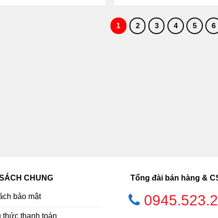
1
2
3
4
5
6
 SÁCH CHUNG
Tổng đài bán hàng & 
ách bảo mật
0945.523.
thức thanh toán