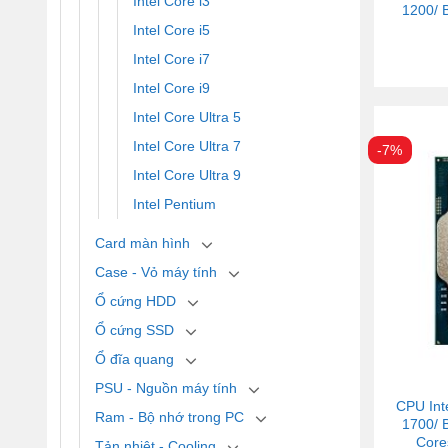
Intel Core i3
1200/ 
Intel Core i5
Intel Core i7
Intel Core i9
Intel Core Ultra 5
Intel Core Ultra 7
-7%
Intel Core Ultra 9
Intel Pentium
Card màn hình
Case - Vỏ máy tính
Ổ cứng HDD
Ổ cứng SSD
Ổ đĩa quang
PSU - Nguồn máy tính
CPU Int
Ram - Bộ nhớ trong PC
1700/ 
Core
Tản nhiệt - Cooling