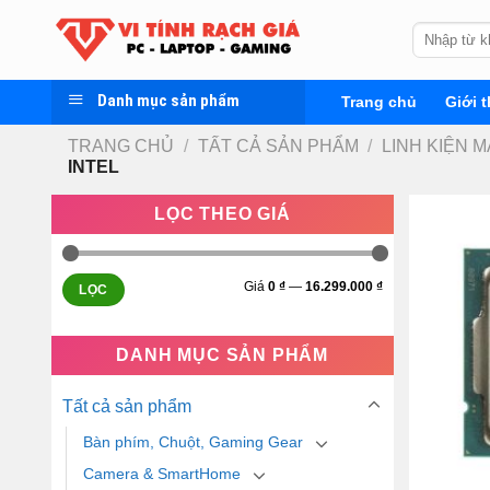
Skip
Tìm
to
kiếm:
content
Danh mục sản phẩm
Trang chủ
Giới t
TRANG CHỦ
/
TẤT CẢ SẢN PHẨM
/
LINH KIỆN M
INTEL
LỌC THEO GIÁ
Giá
0 ₫
—
16.299.000 ₫
LỌC
DANH MỤC SẢN PHẨM
Tất cả sản phẩm
Bàn phím, Chuột, Gaming Gear
Camera & SmartHome