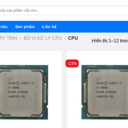
hiệu
Sản phẩm
Liên hệ
ÁY TÍNH
/
BỘ VI XỬ LÝ CPU
/
CPU
Hiển thị 1–12 tro
-13%