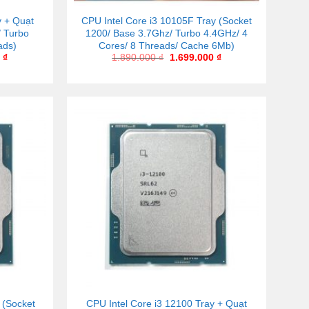
y + Quạt
CPU Intel Core i3 10105F Tray (Socket
/ Turbo
1200/ Base 3.7Ghz/ Turbo 4.4GHz/ 4
ads)
Cores/ 8 Threads/ Cache 6Mb)
0
₫
1.890.000
₫
1.699.000
₫
 (Socket
CPU Intel Core i3 12100 Tray + Quạt