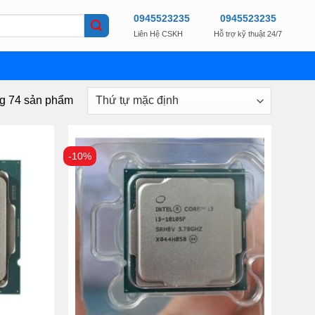
0945523235
0945523235
Liên Hệ CSKH
Hỗ trợ kỹ thuật 24/7
ng 74 sản phẩm
-10%