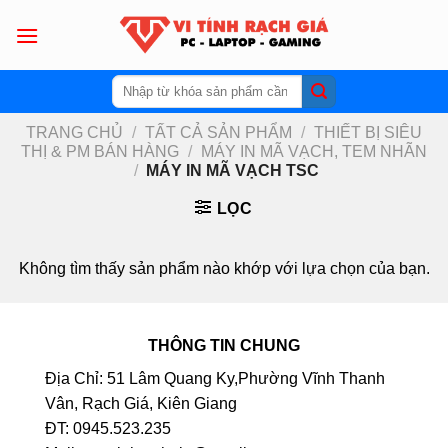
Skip
to
content
Tìm
kiếm:
TRANG CHỦ
/
TẤT CẢ SẢN PHẨM
/
THIẾT BỊ SIÊU
THỊ & PM BÁN HÀNG
/
MÁY IN MÃ VẠCH, TEM NHÃN
/
MÁY IN MÃ VẠCH TSC
LỌC
Không tìm thấy sản phẩm nào khớp với lựa chọn của bạn.
THÔNG TIN CHUNG
Địa Chỉ: 51 Lâm Quang Ky,Phường Vĩnh Thanh
Vân, Rạch Giá, Kiên Giang
ĐT: 0945.523.235