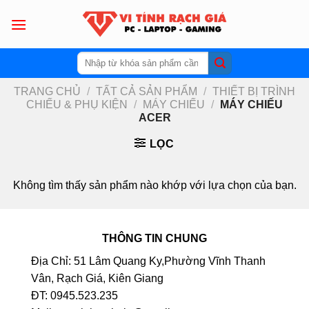
Skip
to
content
Tìm
kiếm:
TRANG CHỦ
/
TẤT CẢ SẢN PHẨM
/
THIẾT BỊ TRÌNH
CHIẾU & PHỤ KIỆN
/
MÁY CHIẾU
/
MÁY CHIẾU
ACER
LỌC
Không tìm thấy sản phẩm nào khớp với lựa chọn của bạn.
THÔNG TIN CHUNG
Địa Chỉ: 51 Lâm Quang Ky,Phường Vĩnh Thanh
Vân, Rạch Giá, Kiên Giang
ĐT: 0945.523.235